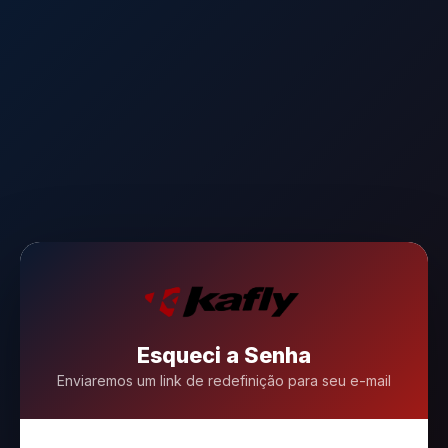
Esqueci a Senha
Enviaremos um link de redefinição para seu e-mail